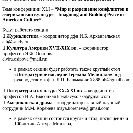
Тема конференции XLI –
“Мир и разрешение конфликтов в
американской культуре – Imagining and Building Peace in
American Culture”.
Будут работать секции:

Журналистика
– координатор дфн И.Б. Архангельская
aib@sandy.ru,

Культура Америки XVII-XIX вв.
– координатор
профессор Э.Ф. Осипова
elvira.osipova@mail.ru;
в рамках секции будет работать также круглый стол
«Литературное наследие Германа Мелвилла»
под
руководством к.ф.н. Л.П. Башмаковой 888lpb@gmail.com

Литература и культура XX-XXI вв
. – координатор
профессор Н.А. Высоцкая literatavysotska@gmail.com

Американская драма
– координатор главный научный
сотрудник М.М. Коренева maya.koreneva@gmail.com
в рамках секции состоится круглый стол, посвящённый
100-летию Артура Миллера,