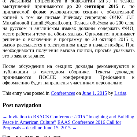
(с указанием потребности в общежитии МГУ) и тезисы
выступлений принимаются
до 20 сентября 2015 г
. по
прилагаемой форме руководителю секции с обязательной
копией в том же письме Учёному секретарю ОИКС Л.Г.
Михайловой (larmih@gmail.com). Тезисы объёмом до 200 слов
на русском и английском языках должны содержать ФИО,
место работы и тему на обоих языках. Оргкомитет принимает
решение о включении в программу до 30 октября 2015 г.,
вызов рассылается в электронном виде в начале ноября. При
необходимости получения вызова почтой, просьба указывать
это в заявке заранее.
После обсуждения на секциях доклады рекомендуются к
публикации в ежегодном сборнике. Тексты докладов
принимаются ПОСЛЕ конференции. Требования к
оформлению будут направлены участникам персонально.
This entry was posted in
Conferences
on
June 1, 2015
by
Larisa
.
Post navigation
←
Invitation to RSACS Conference -2015 “Imagining and Building
Peace in American Culture”
EAAS Conference 2016 Call for
Proposals – deadline June 15, 2015
→