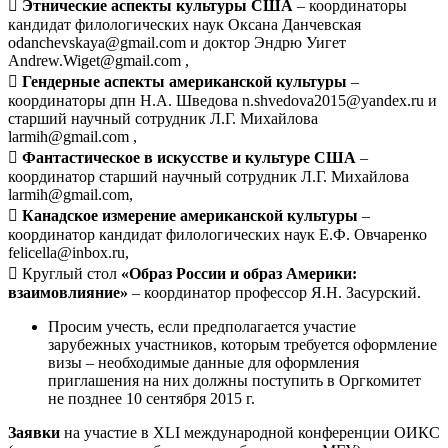

Этнические аспекты культуры США
– координаторы
кандидат филологических наук Оксана Данчевская
odanchevskaya@gmail.com и доктор Эндрю Уигет
Andrew.Wiget@gmail.com ,

Гендерные аспекты американской культуры
–
координаторы дпн Н.А. Шведова n.shvedova2015@yandex.ru и
старший научный сотрудник Л.Г. Михайлова
larmih@gmail.com ,

Фантастическое в искусстве и культуре США
–
координатор старший научный сотрудник Л.Г. Михайлова
larmih@gmail.com,

Канадское измерение американской культуры
–
координатор кандидат филологических наук Е.Ф. Овчаренко
felicella@inbox.ru,
 Круглый стол
«Образ России и образ Америки:
взаимовлияние»
– координатор профессор Я.Н. Засурский.
Просим учесть, если предполагается участие
зарубежных участников, которым требуется оформление
визы – необходимые данные для оформления
приглашения на них должны поступить в Оргкомитет
не позднее 10 сентября 2015 г.
Заявки
на участие в XLI международной конференции ОИКС