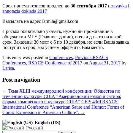
Срок приема тезисов продлен до
30 сентября 2017 г
.
zayavka i
annotazia doklada 2017
Высылать на адрес larmih@gmail.com
Просьба обязательно указать, нужно ли проживание в
общежитии МГУ (Главное здание), и если да – то на какой
срок. Заказаны 30 мест с 6 по 10 декабря, но если Ваша заявка
поступит в срок, мы успеем оформить Вам место.
This entry was posted in
Conferences
,
Previous RSACS
Conferences
,
RSACS Conference of 2017
on
August 31, 2017
by
Larisa
.
Post navigation
←
Тема XLIII международной конференции Общества по
изучению культуры США “Американский юмор и сатира:
формы комического в культуре США”
CFP: 43rd RSACS
International Conference “American Satire and Humor: Forms of
Comic Expression in American Culture”.
→
English (US)
Русский
Search