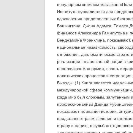
популярном книжном магазине «Полит
Институте журналистики для предста
вдохновения представленных биограф
Вашингтона, Джона Адамса, Томаса Д
финансов Александра Гамильтона и п
Бенджамина Франклина, показывают, к
национальная независимость, свобода,
отношения, дипломатические стратегии
реализации планов новой нации в криз
неоплачиваемая армия, власть иерарх
политических процессов и сегрегация
Выводы: (1) Книга является идеальны
международной сфере коммуникации, 
когда мир был сложным, запутанным и
профессионализм Дэвида Рубинштейн
показывает их знания истории, энтузи
представляет размышления и столкно
страну и нацию, о судьбах отцов-осно
«делателям» истории, значении обще