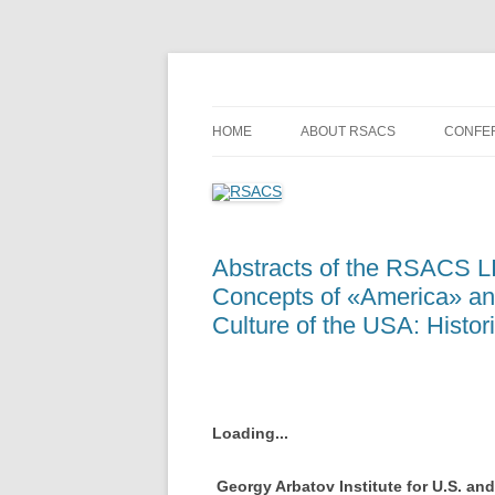
Skip
to
content
Russian Society of American Culture Studie
RSACS
HOME
ABOUT RSACS
CONFE
MEMBERS
FORT
PREVI
CONF
Abstracts of the RSACS LI
Concepts of «America» and
Culture of the USA: Histo
Loading...
Georgy Arbatov Institute for U.S. a