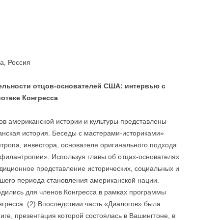
а, Россия
ельности отцов-основателей США: интервью с
отеке Конгресса
ов американской истории и культуры представлены
анская история. Беседы с мастерами-историками»
тропа, инвестора, основателя оригинального подхода
филантропии». Используя главы об отцах-основателях
диционное представление исторических, социальных и
йшего периода становления американской нации.
ились для членов Конгресса в рамках программы
гресса. (2) Впоследствии часть «Диалогов» была
иге, презентация которой состоялась в Вашингтоне, в