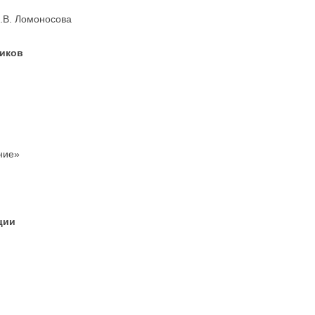
.В. Ломоносова
иков
ние»
ции