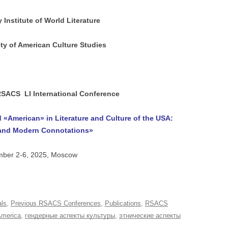
201X
RSACS CONFER
Institute of World Literature
RSACS CONFER
RSACS CONFER
ty of American Culture Studies
RSACS CONFER
RSACS CONFER
RSACS LI International Conference
RSACS CONFER
«American» in Literature and Culture of the USA:
RSACS CONFER
l and Modern Connotations»
RSACS CONFER
ber 2-6, 2025, Moscow
RSACS CONFER
RSACS CONFER
als
,
Previous RSACS Conferences
,
Publications
,
RSACS
America
,
гендерные аспекты культуры
,
этнические аспекты