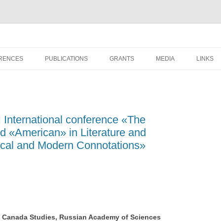
s
RENCES
PUBLICATIONS
GRANTS
MEDIA
LINKS
HCOMING CONFERENCE
BOOKS AND ARTICLES OF RSACS
MEMBERS
OUS RSACS
RSACS CONFERENCE OF 2025
ERENCES
CONFERENCE MATERIALS
 International conference «The
RSACS CONFERENCE OF 2024
 «American» in Literature and
PRESENTATIONS
RSACS CONFERENCE OF 2023
rical and Modern Connotations»
RSACS CONFERENCE OF 2022
RSACS CONFERENCE OF 2021
RSACS CONFERENCE OF 2020
nd Canada Studies, Russian Academy of Sciences