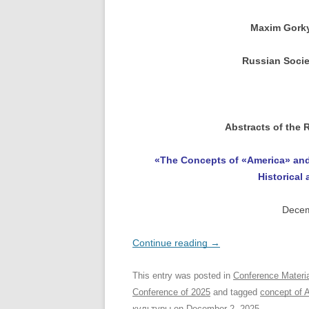
Maxim Gorky 
Russian Socie
Abstracts of the 
«The Concepts of «America» and 
Historica
Decem
Continue reading
→
This entry was posted in
Conference Materi
Conference of 2025
and tagged
concept of 
культуры
on
December 2, 2025
.