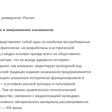
 университет, Россия
х и американских альманахов
едставляют собой одно из наиболее востребованных
 фактически не разработаны в исторической
 к медиа основан прежде всего на общественно-
кторе, что не всегда адекватно историко-
ания, как альманах, акцентирует культурный код.
нской традиции издания альманахов предпринимается
дициях альманахи исторически функционировали в
— в условиях русской культуры и популярной,
. Тем не менее сравнительно-типологический
инство, связанное с медиатизацией календаря,
основного эмпирического материала рассматриваются
 — XIX веков.