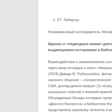
Л.Г. Либерчук
Незааависимый исследователь, Москв
Идеалы и «подводные камни» деят
выдающимися историками в Библи
Взаимодействие и взаимовлияние осн
через жанр интервью в книге «Америк
(2019) Дэвида М. Рубинштейна, филан
научного общения – «патриотической 
США, доклад демонстрирует (1) нетра
культурных событий и явлений важне
Обсуждаемые беседы-интервью провод
«Диалоги Конгресса» в Библиотеке Кон
представлена широкому читателю в кн