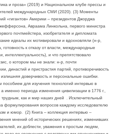
ика и проза» (2019) и Национальном клубе прессы и
вителей международных СМИ (2020). (3) Моменты
ий «гигантов» Америки – президентов Джорджа
жефферсона, Авраама Линкольна, первого министра
ервого почтмейстера, изобретателя и дипломата
акие идеалы их мотивировали и вдохновляли (н-р,
 готовность к отказу от власти, международные
, интеллектуальность), и что препятствовало
ис, о котором мы не знали: н-р, почти
ии, династий и пристрастия партий, противоречивость
, излишняя доверчивость и персональные ошибки.
м пособием для изучения технологий интервью в
а именно периода изменения цивилизации в 1776 г.,
 трудным, как и мир наших дней . Исключительный
а формулирования вопросов каждому исследователю
азм и юмор. (2) Книга – коллекция интервью –
вения мнений об исторических решениях, изменивших
вателей, их доблести, уважения к простым людям,
го дела по сравнению с родственными отношениями и