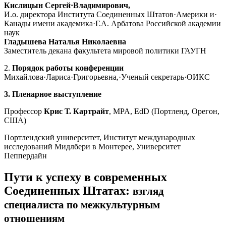
Кислицын Сергей·Владимирович,
И.о. директора Института Соединенных Штатов·Америки и·
Канады имени академика·Г.А. Арбатова Российской академии
наук
Гладышева Наталья Николаевна
Заместитель декана факультета мировой политики ГАУГН
2.
Порядок работы конференции
Михайлова·Лариса·Григорьевна,·Ученый секретарь·ОИКС
3. Пленарное выступление
Профессор
Крис Т. Картрайт
, MPA, EdD (Портленд, Орегон,
США)
Портлендский университет, Институт международных
исследований Мидлбери в Монтерее, Университет
Пеппердайн
Пути к успеху в современных
Соединенных Штатах:
взгляд
специалиста по межкультурным
отношениям