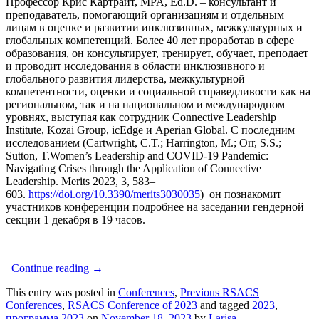
Профессор Крис Картрайт, MPA, Ed.D. – консультант и
преподаватель, помогающий организациям и отдельным
лицам в оценке и развитии инклюзивных, межкультурных и
глобальных компетенций. Более 40 лет проработав в сфере
образования, он консультирует, тренирует, обучает, преподает
и проводит исследования в области инклюзивного и
глобального развития лидерства, межкультурной
компетентности, оценки и социальной справедливости как на
региональном, так и на национальном и международном
уровнях, выступая как сотрудник Connective Leadership
Institute, Kozai Group, icEdge и Aperian Global. С последним
исследованием (Cartwright, C.T.; Harrington, M.; Orr, S.S.;
Sutton, T.Women’s Leadership and COVID-19 Pandemic:
Navigating Crises through the Application of Connective
Leadership. Merits 2023, 3, 583–
603.
https://doi.org/10.3390/merits3030035
) он познакомит
участников конференции подробнее на заседании гендерной
секции 1 декабря в 19 часов.
Continue reading
→
This entry was posted in
Conferences
,
Previous RSACS
Conferences
,
RSACS Conference of 2023
and tagged
2023
,
программа 2023
on
November 18, 2023
by
Larisa
.